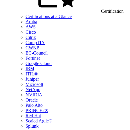
Certification
Certifications at a Glance
Aruba
AWS
Cisco
Citrix
CompTIA
CWNP
EC-Council
Fortinet
Google Cloud
IBM
ITIL®
Juniper
Microsoft
NetApp
NVIDIA
Oracle
Palo Alto
PRINCE2®
Red Hat
Scaled Agile®
Splunk