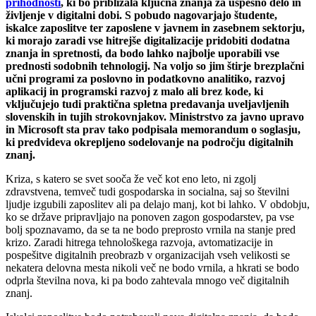
prihodnosti
, ki bo približala ključna znanja za uspešno delo in
življenje v digitalni dobi. S pobudo nagovarjajo študente,
iskalce zaposlitve ter zaposlene v javnem in zasebnem sektorju,
ki morajo zaradi vse hitrejše digitalizacije pridobiti dodatna
znanja in spretnosti, da bodo lahko najbolje uporabili vse
prednosti sodobnih tehnologij. Na voljo so jim štirje brezplačni
učni programi za poslovno in podatkovno analitiko, razvoj
aplikacij in programski razvoj z malo ali brez kode, ki
vključujejo tudi praktična spletna predavanja uveljavljenih
slovenskih in tujih strokovnjakov. Ministrstvo za javno upravo
in Microsoft sta prav tako podpisala memorandum o soglasju,
ki predvideva okrepljeno sodelovanje na področju digitalnih
znanj.
Kriza, s katero se svet sooča že več kot eno leto, ni zgolj
zdravstvena, temveč tudi gospodarska in socialna, saj so številni
ljudje izgubili zaposlitev ali pa delajo manj, kot bi lahko. V obdobju,
ko se države pripravljajo na ponoven zagon gospodarstev, pa vse
bolj spoznavamo, da se ta ne bodo preprosto vrnila na stanje pred
krizo. Zaradi hitrega tehnološkega razvoja, avtomatizacije in
pospešitve digitalnih preobrazb v organizacijah vseh velikosti se
nekatera delovna mesta nikoli več ne bodo vrnila, a hkrati se bodo
odprla številna nova, ki pa bodo zahtevala mnogo več digitalnih
znanj.