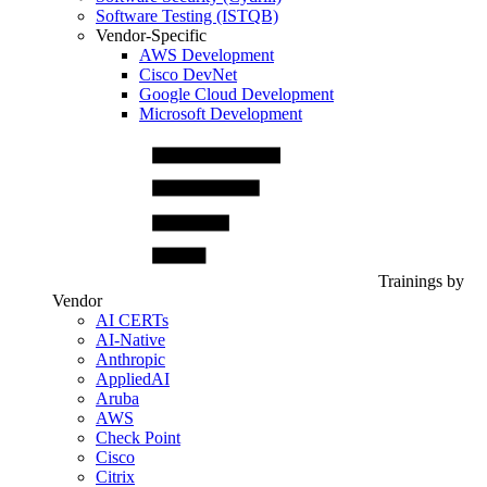
Software Testing (ISTQB)
Vendor-Specific
AWS Development
Cisco DevNet
Google Cloud Development
Microsoft Development
Trainings by
Vendor
AI CERTs
AI-Native
Anthropic
AppliedAI
Aruba
AWS
Check Point
Cisco
Citrix