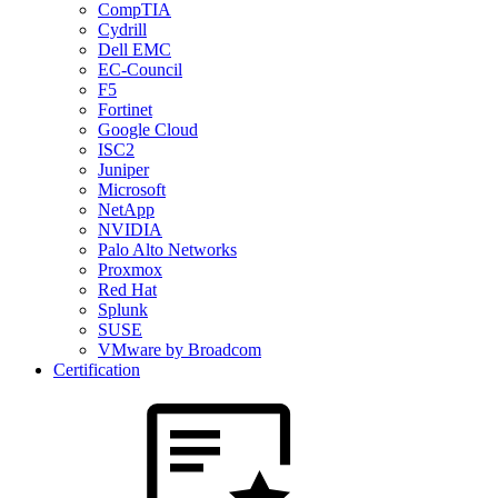
CompTIA
Cydrill
Dell EMC
EC-Council
F5
Fortinet
Google Cloud
ISC2
Juniper
Microsoft
NetApp
NVIDIA
Palo Alto Networks
Proxmox
Red Hat
Splunk
SUSE
VMware by Broadcom
Certification