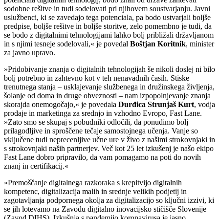
sodobne rešitve in tudi sodelovati pri njihovem soustvarjanju. Javni
uslužbenci, ki se zavedajo tega potenciala, pa bodo ustvarjali boljše
predpise, boljše rešitve in boljše storitve, zelo pomembno je tudi, da
se bodo z digitalnimi tehnologijami lahko bolj približali državljanom
in s njimi tesneje sodelovali,« je povedal
Boštjan Koritnik
, minister
za javno upravo.
»Pridobivanje znanja o digitalnih tehnologijah še nikoli doslej ni bilo
bolj potrebno in zahtevno kot v teh nenavadnih časih. Stiske
trenutnega stanja – usklajevanje službenega in družinskega življenja,
šolanje od doma in druge obveznosti – nam izpopolnjevanje znanja
skorajda onemogočajo,« je povedala
Durđica Strunjaš Kurt
, vodja
prodaje in marketinga za srednjo in vzhodno Evropo, Fast Lane.
»Zato smo se skupaj s pobudniki odločili, da ponudimo bolj
prilagodljive in sproščene tečaje samostojnega učenja. Vanje so
vključene tudi neprecenljive učne ure v živo z našimi strokovnjaki in
s strokovnjaki naših partnerjev. Več kot 25 let izkušenj je našo ekipo
Fast Lane dobro pripravilo, da vam pomagamo na poti do novih
znanj in certifikacij.«
»Premoščanje digitalnega razkoraka s krepitvijo digitalnih
kompetenc, digitalizacija malih in srednje velikih podjetij in
zagotavljanja podpornega okolja za digitalizacijo so ključni izzivi, ki
se jih lotevamo na Zavodu digitalno inovacijsko stičišče Slovenije
(Zavod DIHS). Izkušnja s pandemijo koronavirusa je jasno