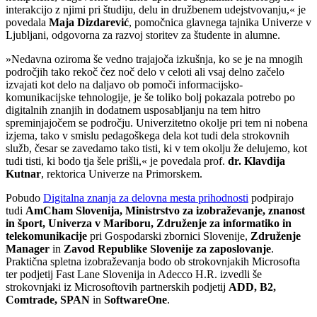
interakcijo z njimi pri študiju, delu in družbenem udejstvovanju,« je
povedala
Maja Dizdarević
, pomočnica glavnega tajnika Univerze v
Ljubljani, odgovorna za razvoj storitev za študente in alumne.
»Nedavna oziroma še vedno trajajoča izkušnja, ko se je na mnogih
področjih tako rekoč čez noč delo v celoti ali vsaj delno začelo
izvajati kot delo na daljavo ob pomoči informacijsko-
komunikacijske tehnologije, je še toliko bolj pokazala potrebo po
digitalnih znanjih in dodatnem usposabljanju na tem hitro
spreminjajočem se področju. Univerzitetno okolje pri tem ni nobena
izjema, tako v smislu pedagoškega dela kot tudi dela strokovnih
služb, česar se zavedamo tako tisti, ki v tem okolju že delujemo, kot
tudi tisti, ki bodo tja šele prišli,« je povedala prof.
dr. Klavdija
Kutnar
, rektorica Univerze na Primorskem.
Pobudo
Digitalna znanja za delovna mesta prihodnosti
podpirajo
tudi
AmCham Slovenija, Ministrstvo za izobraževanje, znanost
in šport, Univerza v Mariboru, Združenje za informatiko in
telekomunikacije
pri Gospodarski zbornici Slovenije,
Združenje
Manager
in
Zavod Republike Slovenije za zaposlovanje
.
Praktična spletna izobraževanja bodo ob strokovnjakih Microsofta
ter podjetij Fast Lane Slovenija in Adecco H.R. izvedli še
strokovnjaki iz Microsoftovih partnerskih podjetij
ADD, B2,
Comtrade, SPAN
in
SoftwareOne
.