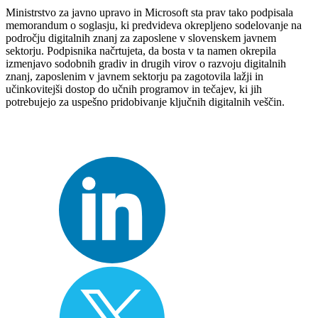
Ministrstvo za javno upravo in Microsoft sta prav tako podpisala
memorandum o soglasju, ki predvideva okrepljeno sodelovanje na
področju digitalnih znanj za zaposlene v slovenskem javnem
sektorju. Podpisnika načrtujeta, da bosta v ta namen okrepila
izmenjavo sodobnih gradiv in drugih virov o razvoju digitalnih
znanj, zaposlenim v javnem sektorju pa zagotovila lažji in
učinkovitejši dostop do učnih programov in tečajev, ki jih
potrebujejo za uspešno pridobivanje ključnih digitalnih veščin.