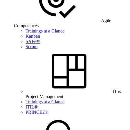
Agile
Competences
Trainings at a Glance
Kanban
SAFe®
Scrum
IT &
Project Management
Trainings at a Glance
ITIL®
PRINCE2®