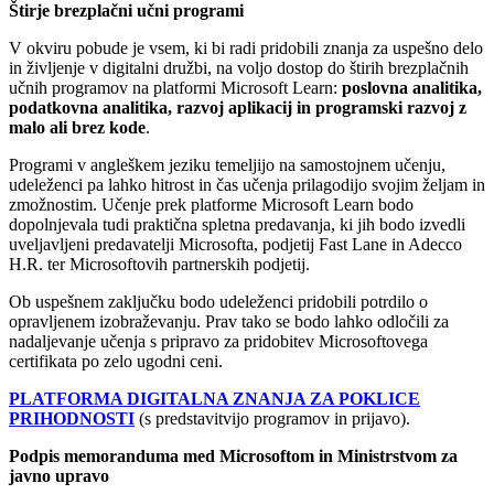
Štirje brezplačni učni programi
V okviru pobude je vsem, ki bi radi pridobili znanja za uspešno delo
in življenje v digitalni družbi, na voljo dostop do štirih brezplačnih
učnih programov na platformi Microsoft Learn:
poslovna analitika,
podatkovna analitika, razvoj aplikacij in programski razvoj z
malo ali brez kode
.
Programi v angleškem jeziku temeljijo na samostojnem učenju,
udeleženci pa lahko hitrost in čas učenja prilagodijo svojim željam in
zmožnostim. Učenje prek platforme Microsoft Learn bodo
dopolnjevala tudi praktična spletna predavanja, ki jih bodo izvedli
uveljavljeni predavatelji Microsofta, podjetij Fast Lane in Adecco
H.R. ter Microsoftovih partnerskih podjetij.
Ob uspešnem zaključku bodo udeleženci pridobili potrdilo o
opravljenem izobraževanju. Prav tako se bodo lahko odločili za
nadaljevanje učenja s pripravo za pridobitev Microsoftovega
certifikata po zelo ugodni ceni.
PLATFORMA DIGITALNA ZNANJA ZA POKLICE
PRIHODNOSTI
(s predstavitvijo programov in prijavo).
Podpis memoranduma med Microsoftom in Ministrstvom za
javno upravo