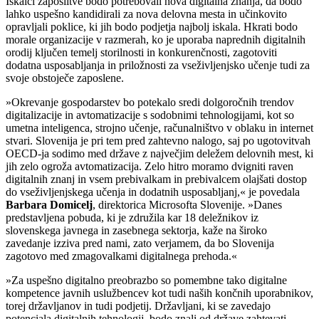
Iskalci zaposlitve bodo potrebovali nova digitalna znanja, da bodo
lahko uspešno kandidirali za nova delovna mesta in učinkovito
opravljali poklice, ki jih bodo podjetja najbolj iskala. Hkrati bodo
morale organizacije v razmerah, ko je uporaba naprednih digitalnih
orodij ključen temelj storilnosti in konkurenčnosti, zagotoviti
dodatna usposabljanja in priložnosti za vseživljenjsko učenje tudi za
svoje obstoječe zaposlene.
»Okrevanje gospodarstev bo potekalo sredi dolgoročnih trendov
digitalizacije in avtomatizacije s sodobnimi tehnologijami, kot so
umetna inteligenca, strojno učenje, računalništvo v oblaku in internet
stvari. Slovenija je pri tem pred zahtevno nalogo, saj po ugotovitvah
OECD-ja sodimo med države z največjim deležem delovnih mest, ki
jih zelo ogroža avtomatizacija. Zelo hitro moramo dvigniti raven
digitalnih znanj in vsem prebivalkam in prebivalcem olajšati dostop
do vseživljenjskega učenja in dodatnih usposabljanj,« je povedala
Barbara Domicelj
, direktorica Microsofta Slovenije. »Danes
predstavljena pobuda, ki je združila kar 18 deležnikov iz
slovenskega javnega in zasebnega sektorja, kaže na široko
zavedanje izziva pred nami, zato verjamem, da bo Slovenija
zagotovo med zmagovalkami digitalnega prehoda.«
»Za uspešno digitalno preobrazbo so pomembne tako digitalne
kompetence javnih uslužbencev kot tudi naših končnih uporabnikov,
torej državljanov in tudi podjetij. Državljani, ki se zavedajo
potenciala digitalnih tehnologij, bodo znali od države zahtevati