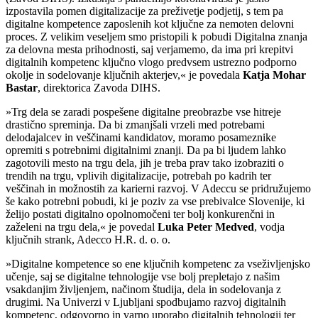
izpostavila pomen digitalizacije za preživetje podjetij, s tem pa
digitalne kompetence zaposlenih kot ključne za nemoten delovni
proces. Z velikim veseljem smo pristopili k pobudi Digitalna znanja
za delovna mesta prihodnosti, saj verjamemo, da ima pri krepitvi
digitalnih kompetenc ključno vlogo predvsem ustrezno podporno
okolje in sodelovanje ključnih akterjev,« je povedala
Katja Mohar
Bastar
, direktorica Zavoda DIHS.
»Trg dela se zaradi pospešene digitalne preobrazbe vse hitreje
drastično spreminja. Da bi zmanjšali vrzeli med potrebami
delodajalcev in veščinami kandidatov, moramo posameznike
opremiti s potrebnimi digitalnimi znanji. Da pa bi ljudem lahko
zagotovili mesto na trgu dela, jih je treba prav tako izobraziti o
trendih na trgu, vplivih digitalizacije, potrebah po kadrih ter
veščinah in možnostih za karierni razvoj. V Adeccu se pridružujemo
še kako potrebni pobudi, ki je poziv za vse prebivalce Slovenije, ki
želijo postati digitalno opolnomočeni ter bolj konkurenčni in
zaželeni na trgu dela,« je povedal
Luka Peter Medved
, vodja
ključnih strank, Adecco H.R. d. o. o.
»Digitalne kompetence so ene ključnih kompetenc za vseživljenjsko
učenje, saj se digitalne tehnologije vse bolj prepletajo z našim
vsakdanjim življenjem, načinom študija, dela in sodelovanja z
drugimi. Na Univerzi v Ljubljani spodbujamo razvoj digitalnih
kompetenc, odgovorno in varno uporabo digitalnih tehnologij ter